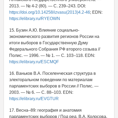
2013. — № 4-2 (80). — С. 239–243. DOI:
https://doi.org/10.14258/izvasu(2013)4.2-46
; EDN:
https://elibrary.ru/RYEOWN
15. Бузин А.Ю. Влияние социально-
экономического развития регионов России на
итоги выборов в Государственную Думу
Федерального Собрания РФ второго созыва //
Полис. — 1996. — № 1. — С. 103–118. EDN:
https://elibrary.ru/ESCMQF
16. Ваньков В.А. Поселенческая структура в
электоральном поведении по материалам
парламентских выборов в России // Полис. —
2003. — № 6. — С. 88–103. EDN:
https://elibrary.ru/EVGTUR
17. Весна–89: география и анатомия
парламентских выборов / Под ред. В.А. Колосова,