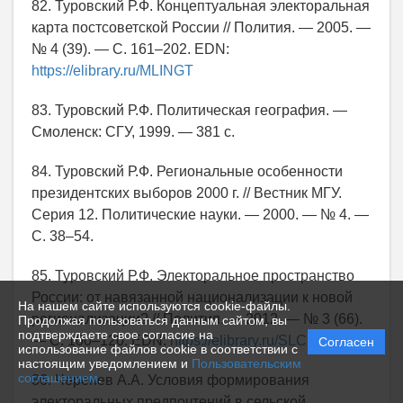
82. Туровский Р.Ф. Концептуальная электоральная
карта постсоветской России // Полития. — 2005. —
№ 4 (39). — С. 161–202. EDN:
https://elibrary.ru/MLINGT
83. Туровский Р.Ф. Политическая география. —
Смоленск: СГУ, 1999. — 381 с.
84. Туровский Р.Ф. Региональные особенности
президентских выборов 2000 г. // Вестник МГУ.
Серия 12. Политические науки. — 2000. — № 4. —
С. 38–54.
85. Туровский Р.Ф. Электоральное пространство
России: от навязанной национализации к новой
На нашем сайте используются cookie-файлы.
регионализации? // Полития. — 2012. — № 3 (66).
Продолжая пользоваться данным сайтом, вы
подтверждаете свое согласие на
— С. 100–120. EDN:
https://elibrary.ru/SLCEKJ
Согласен
использование файлов cookie в соответствии с
настоящим уведомлением и
Пользовательским
соглашением
.
86. Черенев А.А. Условия формирования
электоральных предпочтений в сельской