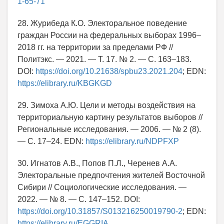
1-65-71
28. Журибеда К.О. Электоральное поведение
граждан России на федеральных выборах 1996–
2018 гг. на территории за пределами РФ //
Политэкс. — 2021. — Т. 17. № 2. — С. 163–183.
DOI:
https://doi.org/10.21638/spbu23.2021.204
; EDN:
https://elibrary.ru/KBGKGD
29. Зимоха А.Ю. Цели и методы воздействия на
территориальную картину результатов выборов //
Региональные исследования. — 2006. — № 2 (8).
— С. 17–24. EDN:
https://elibrary.ru/NDPFXP
30. Игнатов А.В., Попов П.Л., Черенев А.А.
Электоральные предпочтения жителей Восточной
Сибири // Социологические исследования. —
2022. — № 8. — С. 147–152. DOI:
https://doi.org/10.31857/S013216250019790-2
; EDN:
https://elibrary.ru/EGGRIA